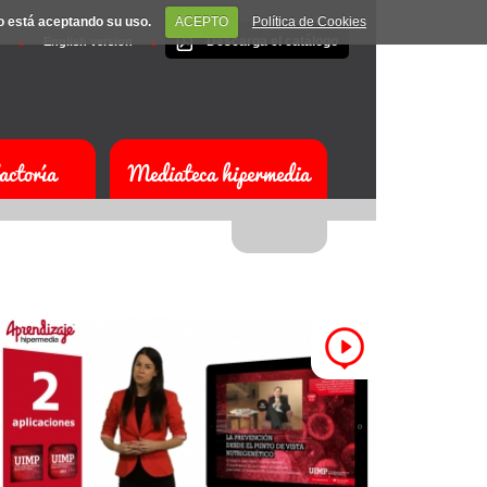
do está aceptando su uso.
ACEPTO
Política de Cookies
Descarga el catálogo
English version
actoría
Mediateca hipermedia