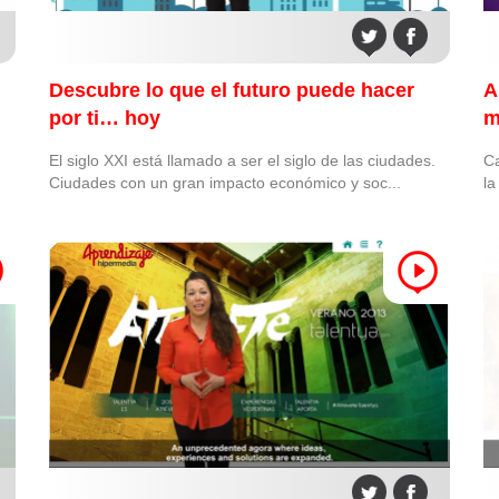
Descubre lo que el futuro puede hacer
A
por ti… hoy
m
El siglo XXI está llamado a ser el siglo de las ciudades.
Ca
Ciudades con un gran impacto económico y soc...
la