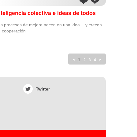
nteligencia colectiva e ideas de todos
s procesos de mejora nacen en una idea… y crecen
 cooperación
1
<
2
3
4
>
Twitter